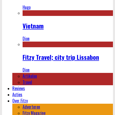
Hugo
Vietnam
Dion
Fitzy Travel; city trip Lissabon
Dion
Artikelen
Travel
Reviews
Acties
Over Fitzy
Adverteren
Fitzy Magazine