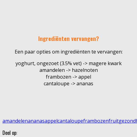
Ingrediënten vervangen?
Een paar opties om ingrediënten te vervangen:
yoghurt, ongezoet (3.5% vet) -> magere kwark
amandelen -> hazelnoten
frambozen -> appel
cantaloupe -> ananas
amandelen
ananas
appel
cantaloupe
frambozen
fruit
gezond
Deel op: