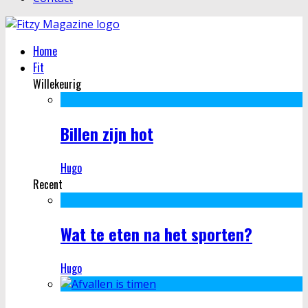
Home
Fit
Willekeurig
Billen zijn hot
Hugo
Recent
Wat te eten na het sporten?
Hugo