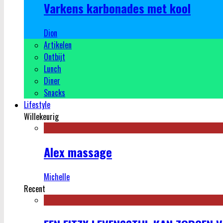
Varkens karbonades met kool
Dion
Artikelen
Ontbijt
Lunch
Diner
Snacks
Lifestyle
Willekeurig
Alex massage
Michelle
Recent