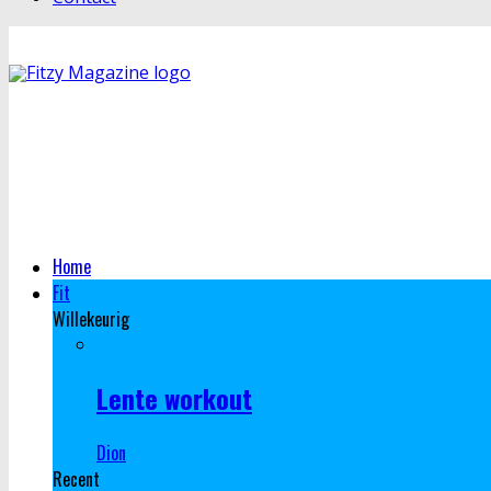
Home
Fit
Willekeurig
Lente workout
Dion
Recent