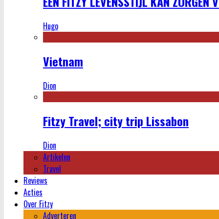
EEN FITZY LEVENSSTIJL KAN ZORGEN 
Hugo
Vietnam
Dion
Fitzy Travel; city trip Lissabon
Dion
Artikelen
Travel
Reviews
Acties
Over Fitzy
Adverteren