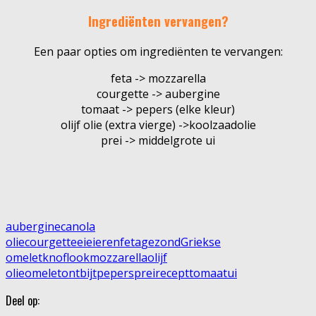
Ingrediënten vervangen?
Een paar opties om ingrediënten te vervangen:
feta -> mozzarella
courgette -> aubergine
tomaat -> pepers (elke kleur)
olijf olie (extra vierge) ->koolzaadolie
prei -> middelgrote ui
aubergine
canola
olie
courgette
ei
eieren
feta
gezond
Griekse
omelet
knoflook
mozzarella
olijf
olie
omelet
ontbijt
pepers
prei
recept
tomaat
ui
Deel op: