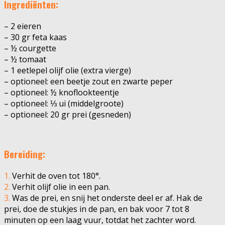
Ingrediënten:
– 2 eieren
– 30 gr feta kaas
– ½ courgette
– ½ tomaat
– 1 eetlepel olijf olie (extra vierge)
– optioneel: een beetje zout en zwarte peper
– optioneel: ½ knoflookteentje
– optioneel: ⅓ ui (middelgroote)
– optioneel: 20 gr prei (gesneden)
Bereiding:
1.
Verhit de oven tot 180°.
2.
Verhit olijf olie in een pan.
3.
Was de prei, en snij het onderste deel er af. Hak de
prei, doe de stukjes in de pan, en bak voor 7 tot 8
minuten op een laag vuur, totdat het zachter word.