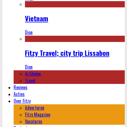
Vietnam
Dion
Fitzy Travel; city trip Lissabon
Dion
Artikelen
Travel
Reviews
Acties
Over Fitzy
Adverteren
Fitzy Magazine
Vacatures