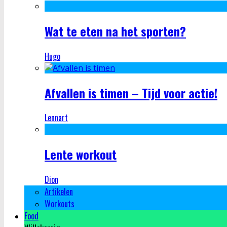
Wat te eten na het sporten?
Hugo
Afvallen is timen – Tijd voor actie!
Lennart
Lente workout
Dion
Artikelen
Workouts
Food