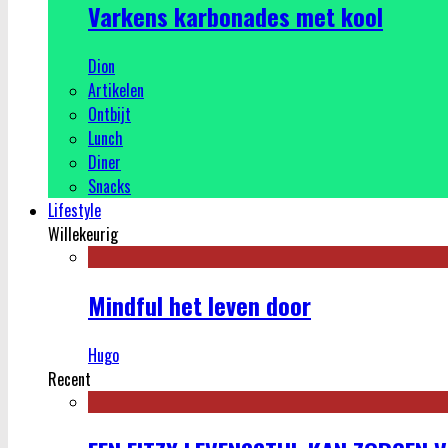
Varkens karbonades met kool
Dion
Artikelen
Ontbijt
Lunch
Diner
Snacks
Lifestyle
Willekeurig
Mindful het leven door
Hugo
Recent