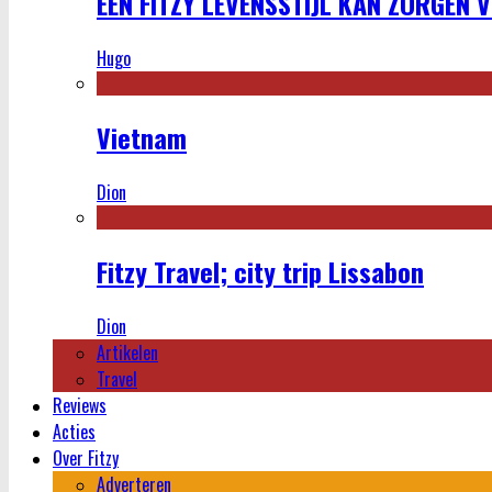
EEN FITZY LEVENSSTIJL KAN ZORGEN 
Hugo
Vietnam
Dion
Fitzy Travel; city trip Lissabon
Dion
Artikelen
Travel
Reviews
Acties
Over Fitzy
Adverteren