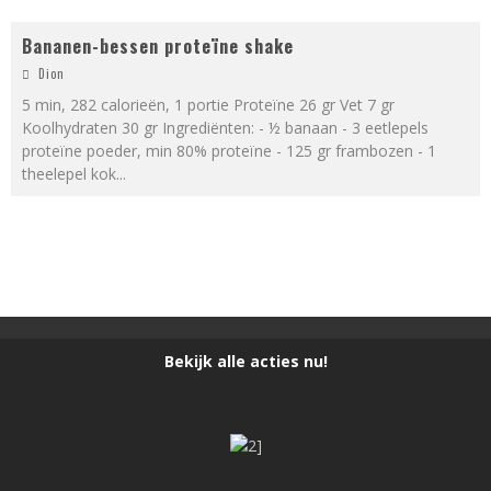
Bananen-bessen proteïne shake
Dion
5 min, 282 calorieën, 1 portie Proteïne 26 gr Vet 7 gr
Koolhydraten 30 gr Ingrediënten: - ½ banaan - 3 eetlepels
proteïne poeder, min 80% proteïne - 125 gr frambozen - 1
theelepel kok
...
Bekijk alle acties nu!