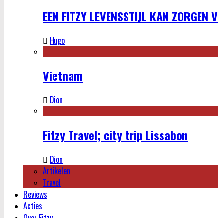
EEN FITZY LEVENSSTIJL KAN ZORGEN 
Hugo
Vietnam
Dion
Fitzy Travel; city trip Lissabon
Dion
Artikelen
Travel
Reviews
Acties
Over Fitzy