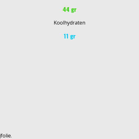
44 gr
Koolhydraten
11 gr
olie.