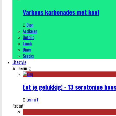
Varkens karbonades met kool
Dion
Artikelen
Ontbijt
Lunch
Diner
Snacks
Lifestyle
Willekeurig
Eet je gelukkig! - 13 serotonine boo
Lennart
Recent