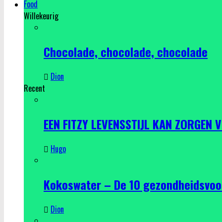
Food
Willekeurig
Chocolade, chocolade, chocolade
Dion
Recent
EEN FITZY LEVENSSTIJL KAN ZORGEN 
Hugo
Kokoswater – De 10 gezondheidsvoo
Dion