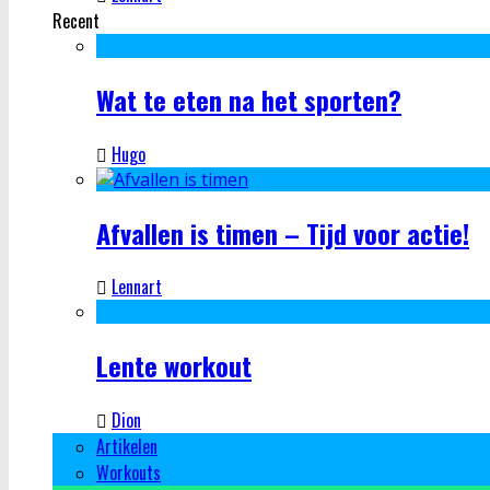
Recent
Wat te eten na het sporten?
Hugo
Afvallen is timen – Tijd voor actie!
Lennart
Lente workout
Dion
Artikelen
Workouts