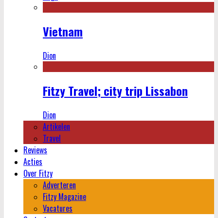
Vietnam
Dion
Fitzy Travel; city trip Lissabon
Dion
Artikelen
Travel
Reviews
Acties
Over Fitzy
Adverteren
Fitzy Magazine
Vacatures