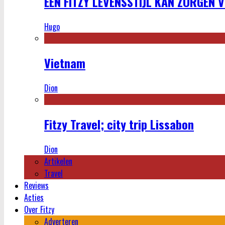
EEN FITZY LEVENSSTIJL KAN ZORGEN 
Hugo
Vietnam
Dion
Fitzy Travel; city trip Lissabon
Dion
Artikelen
Travel
Reviews
Acties
Over Fitzy
Adverteren