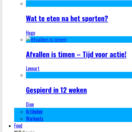
Wat te eten na het sporten?
Hugo
Afvallen is timen – Tijd voor actie!
Lennart
Gespierd in 12 weken
Dion
Artikelen
Workouts
Food