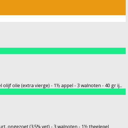
lijf olie (extra vierge) - 1½ appel - 3 walnoten - 40 gr ij
...
urt, ongezoet (3.5% vet) - 3 walnoten - 1½ theelepel