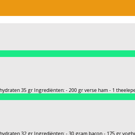
ydraten 35 gr Ingrediënten: - 200 gr verse ham - 1 theelepel o
olhydraten 32 gr Ingrediënten: - 30 gram bacon - 175 gr yogh