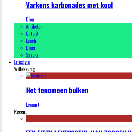
Varkens karbonades met kool
Dion
Artikelen
Ontbijt
Lunch
Diner
Snacks
Lifestyle
Willekeurig
Het fenomeen bulken
Lennart
Recent