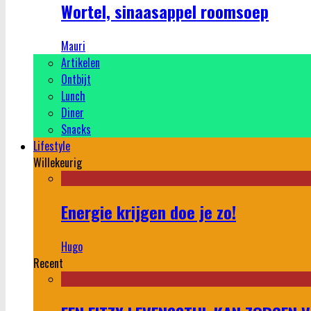
Wortel, sinaasappel roomsoep
Mauri
Artikelen
Ontbijt
Lunch
Diner
Snacks
Lifestyle
Willekeurig
Energie krijgen doe je zo!
Hugo
Recent