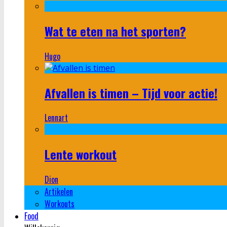
Wat te eten na het sporten?
Hugo
Afvallen is timen – Tijd voor actie!
Lennart
Lente workout
Dion
Artikelen
Workouts
Food