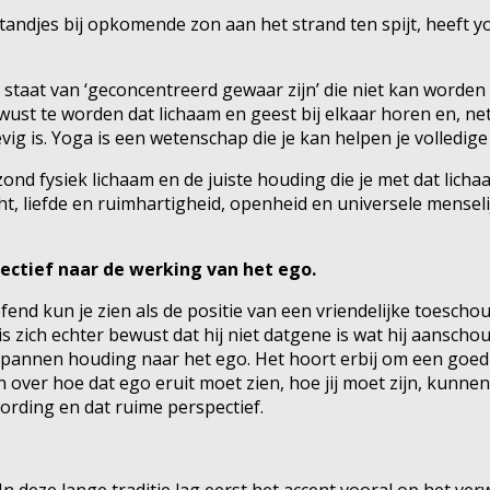
andjes bij opkomende zon aan het strand ten spijt, heeft yo
 staat van ‘geconcentreerd gewaar zijn’ die niet kan worden
ewust te worden dat lichaam en geest bij elkaar horen en, n
vig is. Yoga is een wetenschap die je kan helpen je volledig
ond fysiek lichaam en de juiste houding die je met dat lich
cht, liefde en ruimhartigheid, openheid en universele mensel
ectief naar de werking van het ego.
end kun je zien als de positie van een vriendelijke toeschou
 zich echter bewust dat hij niet datgene is wat hij aanschou
pannen houding naar het ego. Het hoort erbij om een goed ego
ver hoe dat ego eruit moet zien, hoe jij moet zijn, kunnen v
rding en dat ruime perspectief.