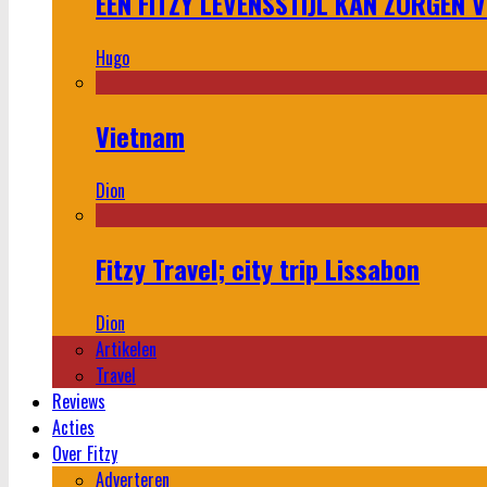
EEN FITZY LEVENSSTIJL KAN ZORGEN 
Hugo
Vietnam
Dion
Fitzy Travel; city trip Lissabon
Dion
Artikelen
Travel
Reviews
Acties
Over Fitzy
Adverteren