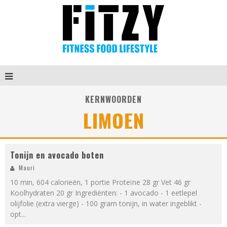
KERNWOORDEN
LIMOEN
Tonijn en avocado boten
Mauri
10 min, 604 calorieën, 1 portie Proteïne 28 gr Vet 46 gr
Koolhydraten 20 gr Ingrediënten: - 1 avocado - 1 eetlepel
olijfolie (extra vierge) - 100 gram tonijn, in water ingeblikt -
opt
...