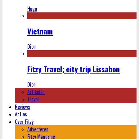
Hugo
Vietnam
Dion
Fitzy Travel; city trip Lissabon
Dion
Artikelen
Travel
Reviews
Acties
Over Fitzy
Adverteren
Fitzy Magazine