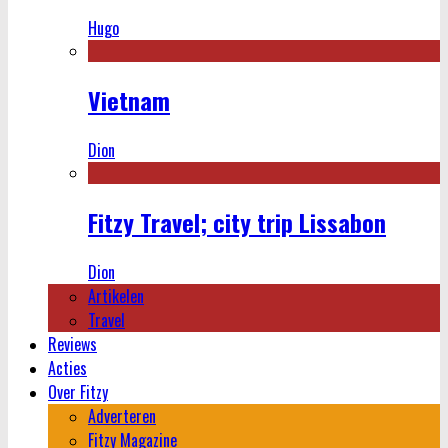
Hugo
Vietnam
Dion
Fitzy Travel; city trip Lissabon
Dion
Artikelen
Travel
Reviews
Acties
Over Fitzy
Adverteren
Fitzy Magazine