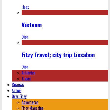
Hugo
Vietnam
Dion
Fitzy Travel; city trip Lissabon
Dion
Artikelen
Travel
Reviews
Acties
Over Fitzy
Adverteren
Fitzy Magazine