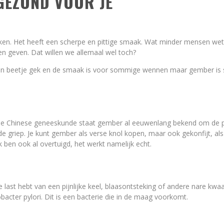
GEZOND VOOR JE
euken. Het heeft een scherpe en pittige smaak. Wat minder mensen w
en geven. Dat willen we allemaal wel toch?
kt een beetje gek en de smaak is voor sommige wennen maar gember is
 de Chinese geneeskunde staat gember al eeuwenlang bekend om de po
e griep. Je kunt gember als verse knol kopen, maar ook gekonfijt, als 
k ben ook al overtuigd, het werkt namelijk echt.
ast hebt van een pijnlijke keel, blaasontsteking of andere nare kw
bacter pylori. Dit is een bacterie die in de maag voorkomt.