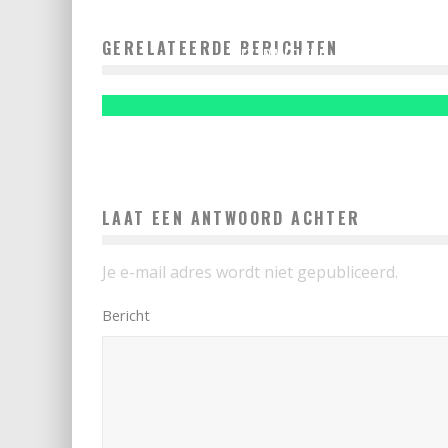
EEN FITZY LEVENSSTIJL KAN ZORGEN VOOR 7 JAAR
GERELATEERDE BERICHTEN
EXTRA LEVEN!
Hugo
LAAT EEN ANTWOORD ACHTER
Je e-mail adres wordt niet gepubliceerd.
Bericht