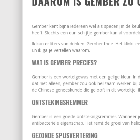
DAAROM IS GEMBER ZO 
Gember kent bijna iedereen wel als specerij in de k
heeft. Slechts een dun schijfje gember kan al voordel
Ik kan er liters van drinken. Gember thee. Het klin
En ik ga je vertellen waarom.
WAT IS GEMBER PRECIES?
Gember is een wortelgewas met een gelige kleur. In
dat niet alleen, gember zou ook heilzaam werken bij d
de Chinese geneeskunde die gelooft in dit worteltje. I
ONTSTEKINGSREMMER
Gember is een goede ontstekingsremmer. Wanneer je l
antibacteriële eigenschap. Het remt de groei van helio
GEZONDE SPIJSVERTERING