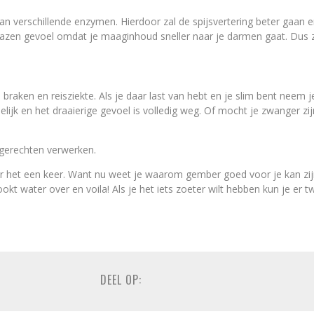
van verschillende enzymen. Hierdoor zal de spijsvertering beter gaan 
azen gevoel omdat je maaginhoud sneller naar je darmen gaat. Dus z
, braken en reisziekte. Als je daar last van hebt en je slim bent neem
sselijk en het draaierige gevoel is volledig weg. Of mocht je zwanger z
 gerechten verwerken.
er het een keer. Want nu weet je waarom gember goed voor je kan zijn.
ookt water over en voila! Als je het iets zoeter wilt hebben kun je er
DEEL OP: