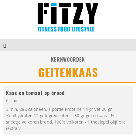
KERNWOORDEN
GEITENKAAS
Kaas en tomaat op brood
Dion
3 min, 282 calorieën, 1 portie Proteïne 14 gr Vet 20 gr
Koolhydraten 12 gr Ingrediënten: - 30 gr geitenkaas - ½
sneetje volkoren brood, 100% volkoren - 1 theelepel olijf olie
(extra vi
...