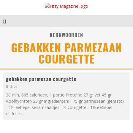
KERNWOORDEN
GEBAKKEN PARMEZAAN
COURGETTE
gebakken parmesan courgette
Dion
30 min, 605 calorieën, 1 portie Proteïne 27 gr Vet 45 gr
Koolhydraten 23 gr Ingrediënten: - 75 gr parmezaan (geraspt)
- 1½ eetlepel sesamzaadjes - ½ courgette - 1½ eetlepel
olijfolie
...