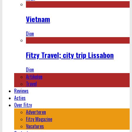
Vietnam
Dion
Fitzy Travel; city trip Lissabon
Dion
Artikelen
Travel
Reviews
Acties
Over Fitzy
Adverteren
Fitzy Magazine
Vacatures