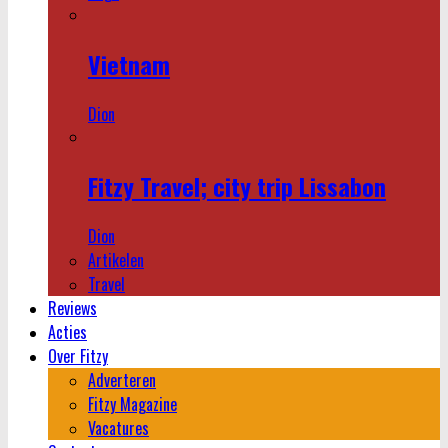
Vietnam
Dion
Fitzy Travel; city trip Lissabon
Dion
Artikelen
Travel
Reviews
Acties
Over Fitzy
Adverteren
Fitzy Magazine
Vacatures