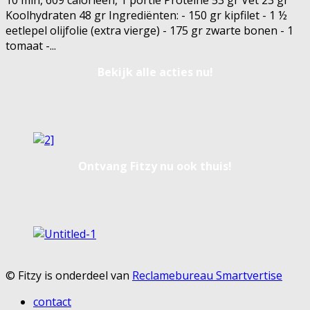
10 min, 609 calorieën, 1 portie Proteïne 53 gr Vet 23 gr
Koolhydraten 48 gr Ingrediënten: - 150 gr kipfilet - 1 ½
eetlepel olijfolie (extra vierge) - 175 gr zwarte bonen - 1
tomaat -
...
Bekijk alle acties nu!
Ontvang Fitzy nu ook thuis!
© Fitzy is onderdeel van
Reclamebureau Smartvertise
contact