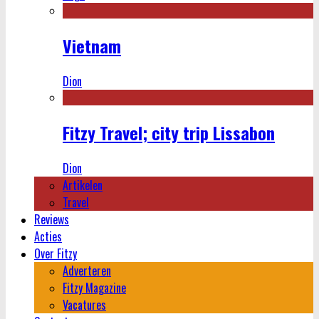
Vietnam
Dion
Fitzy Travel; city trip Lissabon
Dion
Artikelen
Travel
Reviews
Acties
Over Fitzy
Adverteren
Fitzy Magazine
Vacatures