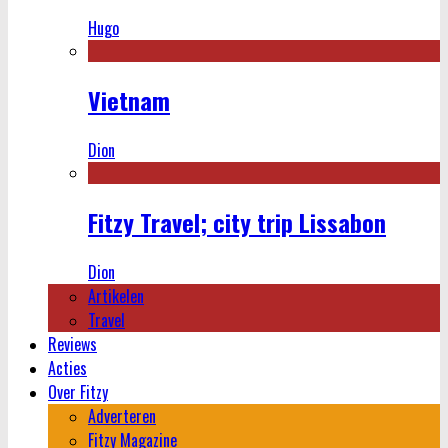
Hugo
Vietnam
Dion
Fitzy Travel; city trip Lissabon
Dion
Artikelen
Travel
Reviews
Acties
Over Fitzy
Adverteren
Fitzy Magazine