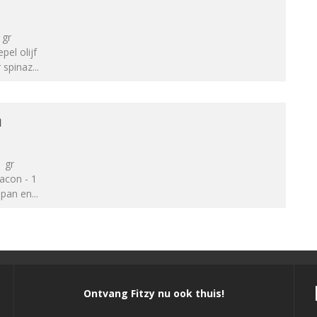
 gr
pel olijf
r spinaz
...
n
1 gr
bacon - 1
 pan en
...
Ontvang Fitzy nu ook thuis!