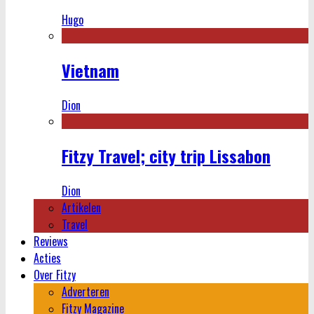
Hugo
Vietnam
Dion
Fitzy Travel; city trip Lissabon
Dion
Artikelen
Travel
Reviews
Acties
Over Fitzy
Adverteren
Fitzy Magazine