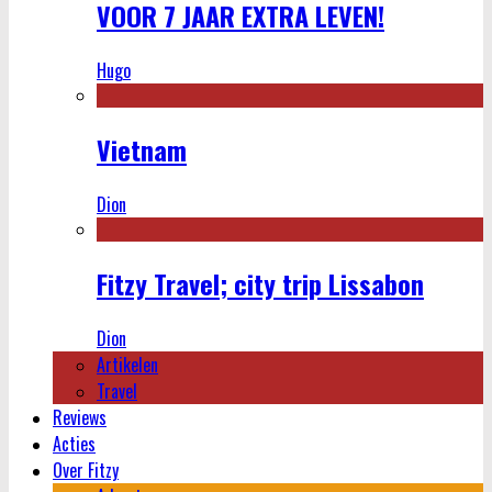
VOOR 7 JAAR EXTRA LEVEN!
Hugo
Vietnam
Dion
Fitzy Travel; city trip Lissabon
Dion
Artikelen
Travel
Reviews
Acties
Over Fitzy