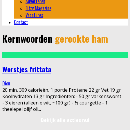
Adverteren
Fitzy Magazine
Vacatures
Contact
Kernwoorden
gerookte ham
Worstjes frittata
Dion
20 min, 309 calorieën, 1 portie Proteïne 22 gr Vet 19 gr
Koolhydraten 13 gr Ingrediënten: - 50 gr varkensworst
- 3 eieren (alleen eiwit, ~100 gr) - ½ courgette - 1
theelepel olijf oli
...
Bekijk alle acties nu!