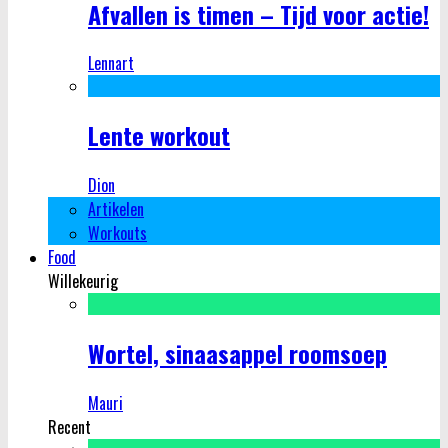
Afvallen is timen – Tijd voor actie!
Lennart
Lente workout
Dion
Artikelen
Workouts
Food
Willekeurig
Wortel, sinaasappel roomsoep
Mauri
Recent