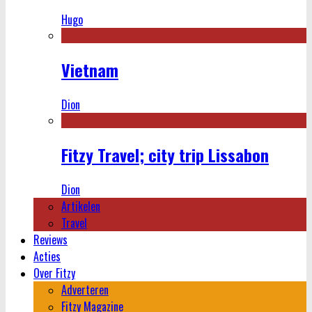
Hugo
Vietnam
Dion
Fitzy Travel; city trip Lissabon
Dion
Artikelen
Travel
Reviews
Acties
Over Fitzy
Adverteren
Fitzy Magazine