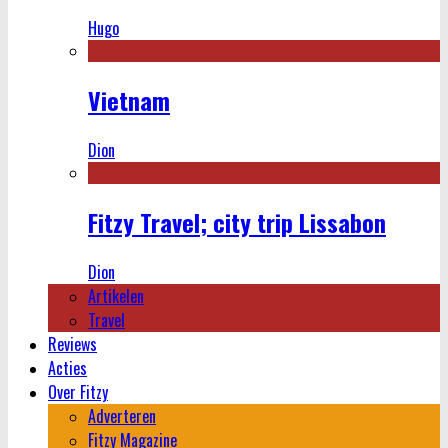
Hugo
Vietnam
Dion
Fitzy Travel; city trip Lissabon
Dion
Artikelen
Travel
Reviews
Acties
Over Fitzy
Adverteren
Fitzy Magazine