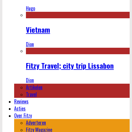
Hugo
Vietnam
Dion
Fitzy Travel; city trip Lissabon
Dion
Artikelen
Travel
Reviews
Acties
Over Fitzy
Adverteren
Fitzy Magazine