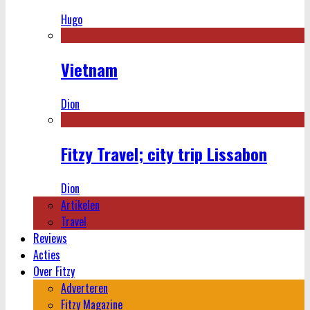
Hugo
Vietnam
Dion
Fitzy Travel; city trip Lissabon
Dion
Artikelen
Travel
Reviews
Acties
Over Fitzy
Adverteren
Fitzy Magazine