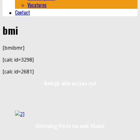
Vacatures
Contact
bmi
[bmibmr]
[calc id=3298]
[calc id=2681]
Bekijk alle acties nu!
Ontvang Fitzy nu ook thuis!