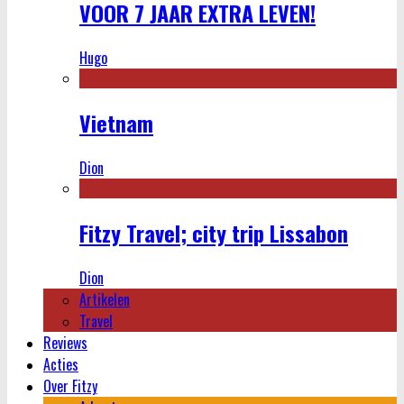
VOOR 7 JAAR EXTRA LEVEN!
Hugo
Vietnam
Dion
Fitzy Travel; city trip Lissabon
Dion
Artikelen
Travel
Reviews
Acties
Over Fitzy