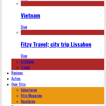
Vietnam
Dion
Fitzy Travel; city trip Lissabon
Dion
Artikelen
Travel
Reviews
Acties
Over Fitzy
Adverteren
Fitzy Magazine
Vacatures