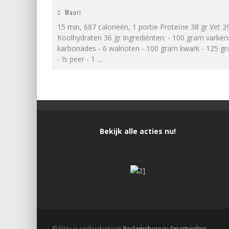
Mauri
15 min, 687 calorieën, 1 portie Proteïne 38 gr Vet 3
Koolhydraten 36 gr Ingrediënten: - 100 gram varken
karbonades - 6 walnoten - 100 gram kwark - 125 gr
- ½ peer - 1
...
Bekijk alle acties nu!
© Fitzy is onderdeel van
Reclamebureau Smartvertise