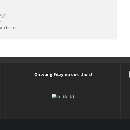
9 gr
s
am bieten
Ontvang Fitzy nu ook thuis!